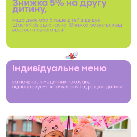
Знижка 5% на другу
дитину,
якщо двоє або більше дітей відвідує
ЩастяKids одночасно. (Знижка рахується від
вартості повного дня).
Індивідуальне меню
за наявності медичних показань
підлаштовуємо харчування
під раціон дитини.