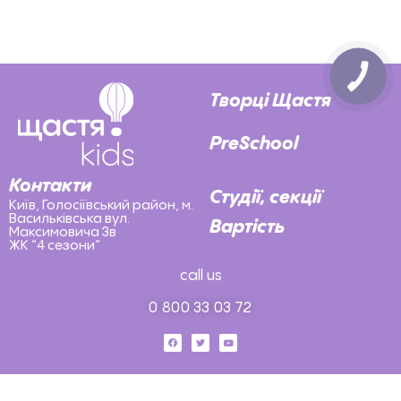
Творці Щастя
PreSchool
Контакти
Студії, секції
Київ, Голосіївський район, м.
Васильківська вул.
Вартість
Максимовича 3в
ЖК “4 сезони”
call us
0 800 33 03 72
F
T
Y
a
w
o
c
i
u
e
t
t
b
t
u
o
e
b
o
r
e
k