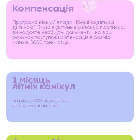
Компенсація
Програма міської влади “Гроші ходять за
дитиною”. Якщо в дитини є київська прописка,
ви надаєте необхідні документи і на ваш
рахунок поступає компенсація в розмірі
майже 5000 грн/місяць.
1 місяць
літніх канікул
на рік за 50% від вартості
зі збереженням місця.